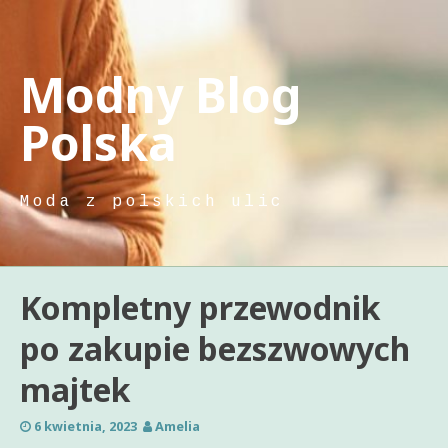
Skip
to
content
Modny Blog
Polska
Moda z polskich ulic
Kompletny przewodnik
po zakupie bezszwowych
majtek
6 kwietnia, 2023
Amelia