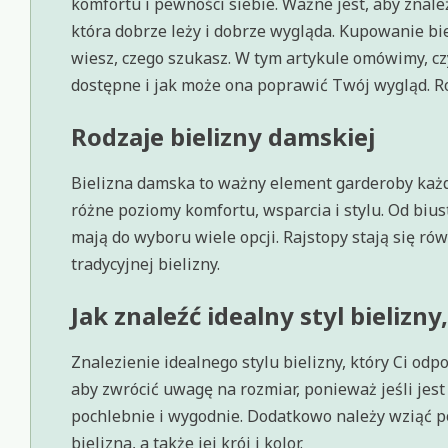
komfortu i pewności siebie. Ważne jest, aby znale
która dobrze leży i dobrze wygląda. Kupowanie b
wiesz, czego szukasz. W tym artykule omówimy, czym
dostępne i jak może ona poprawić Twój wygląd. R
Rodzaje bielizny damskiej
Bielizna damska to ważny element garderoby każde
różne poziomy komfortu, wsparcia i stylu. Od bius
mają do wyboru wiele opcji. Rajstopy stają się ró
tradycyjnej bielizny.
Jak znaleźć idealny styl bielizn
Znalezienie idealnego stylu bielizny, który Ci o
aby zwrócić uwagę na rozmiar, ponieważ jeśli jest
pochlebnie i wygodnie. Dodatkowo należy wziąć p
bielizna, a także jej krój i kolor.