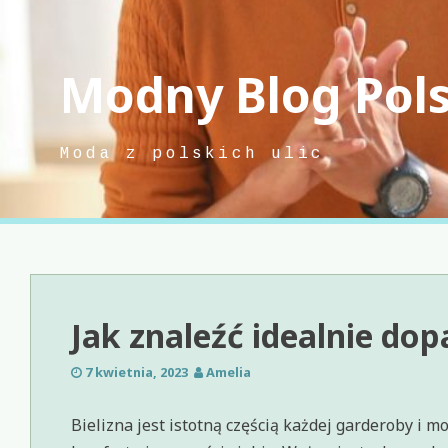
Skip
to
content
Modny Blog Pol
Moda z polskich ulic
Jak znaleźć idealnie do
7 kwietnia, 2023
Amelia
Bielizna jest istotną częścią każdej garderoby i 