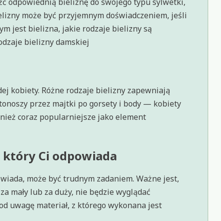
źć odpowiednią bieliznę do swojego typu sylwetki,
ielizny może być przyjemnym doświadczeniem, jeśli
 jest bielizna, jakie rodzaje bielizny są
odzaje bielizny damskiej
j kobiety. Różne rodzaje bielizny zapewniają
tonoszy przez majtki po gorsety i body — kobiety
wnież coraz popularniejsze jako element
y, który Ci odpowiada
dpowiada, może być trudnym zadaniem. Ważne jest,
 za mały lub za duży, nie będzie wyglądać
od uwagę materiał, z którego wykonana jest