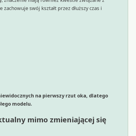
y, znaczenie mają również kwestie związane z
achowuje swój kształt przez dłuższy czas i
niewidocznych na pierwszy rzut oka, dlatego
ałego modelu.
ktualny mimo zmieniającej się