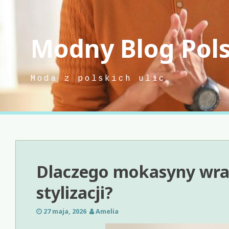
Skip
to
content
Modny Blog Pol
Moda z polskich ulic
Dlaczego mokasyny wra
stylizacji?
27 maja, 2026
Amelia