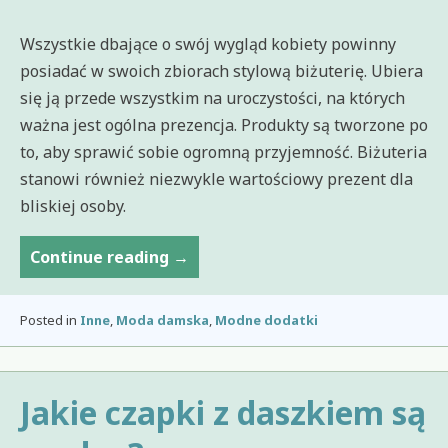
Wszystkie dbające o swój wygląd kobiety powinny
posiadać w swoich zbiorach stylową biżuterię. Ubiera
się ją przede wszystkim na uroczystości, na których
ważna jest ogólna prezencja. Produkty są tworzone po
to, aby sprawić sobie ogromną przyjemność. Biżuteria
stanowi również niezwykle wartościowy prezent dla
bliskiej osoby.
Bransoletki
Continue reading
→
charms,
charmsy
Posted in
Inne
,
Moda damska
,
Modne dodatki
Jakie czapki z daszkiem są