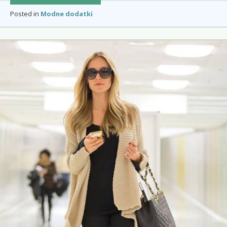
dla
Posted in
Modne dodatki
par,
dlaczego
warto
je
kupić?