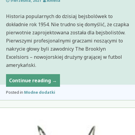
9 września, 2021
Amelia
Historia popularnych do dzisiaj bejsbolówek to
dokładnie rok 1954. Nie trudno się domyślić, że czapka
pierwotnie zaprojektowana została dla bejsbolistów.
Pierwszymi profesjonalnymi graczami noszącymi to
nakrycie głowy byli zawodnicy The Brooklyn
Excelsiors – nowojorskiej drużyny grającej w futbol
amerykański.
Czapki
Continue reading
→
dla
Posted in
Modne dodatki
fanów
Marvela