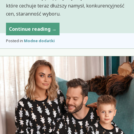
które cechuje teraz dłuższy namysł, konkurencyjność
cen, staranność wyboru.
Dyskont
Continue reading
→
odzieżowy
Posted in
Modne dodatki
sposób
na
tanie
i
markowe
ubrania