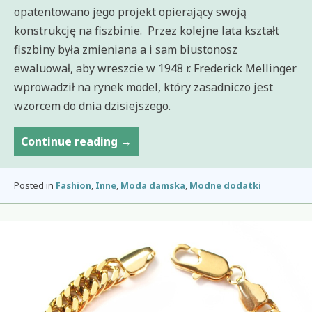
opatentowano jego projekt opierający swoją
konstrukcję na fiszbinie. Przez kolejne lata kształt
fiszbiny była zmieniana a i sam biustonosz
ewaluował, aby wreszcie w 1948 r. Frederick Mellinger
wprowadził na rynek model, który zasadniczo jest
wzorcem do dnia dzisiejszego.
Biustonosz
Continue reading
→
push
up
Posted in
Fashion
,
Inne
,
Moda damska
,
Modne dodatki
dla
kogo