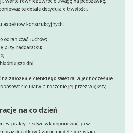
acji. Warto również zwrócić uwagę na podszewkę,
nieważ te detale decydują o trwałości.
ku aspektów konstrukcyjnych:
o ograniczać ruchów;
ę przy nadgarstku;
e;
hłodniejsze dni.
na założenie cienkiego swetra, a jednocześnie
opasowanie ułatwia noszenie jej przez większą
racje na co dzień
rem, w praktyce łatwo wkomponować go w
tyki oraz dodatków. Czarne modele pozostają