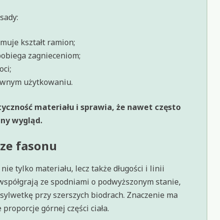
sady:
muje kształt ramion;
pobiega zagnieceniom;
ci;
sywnym użytkowaniu.
yczność materiału i sprawia, że nawet często
zny wygląd.
rze fasonu
 tylko materiału, lecz także długości i linii
e współgrają ze spodniami o podwyższonym stanie,
 sylwetkę przy szerszych biodrach. Znaczenie ma
proporcje górnej części ciała.