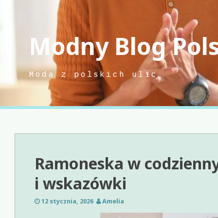
Skip
to
content
Modny Blog Pol
Moda z polskich ulic
Ramoneska w codziennyc
i wskazówki
12 stycznia, 2026
Amelia