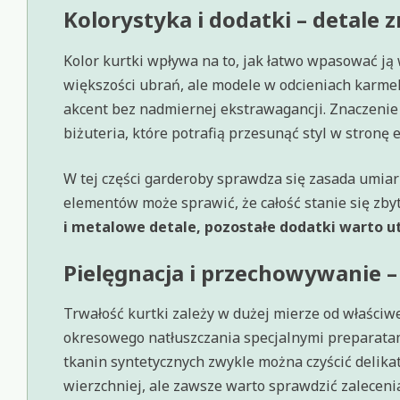
Kolorystyka i dodatki – detale z
Kolor kurtki wpływa na to, jak łatwo wpasować ją 
większości ubrań, ale modele w odcieniach karme
akcent bez nadmiernej ekstrawagancji. Znaczenie 
biżuteria, które potrafią przesunąć styl w stronę 
W tej części garderoby sprawdza się zasada umi
elementów może sprawić, że całość stanie się zbyt
i metalowe detale, pozostałe dodatki warto u
Pielęgnacja i przechowywanie –
Trwałość kurtki zależy w dużej mierze od właściw
okresowego natłuszczania specjalnymi preparatam
tkanin syntetycznych zwykle można czyścić delik
wierzchniej, ale zawsze warto sprawdzić zaleceni