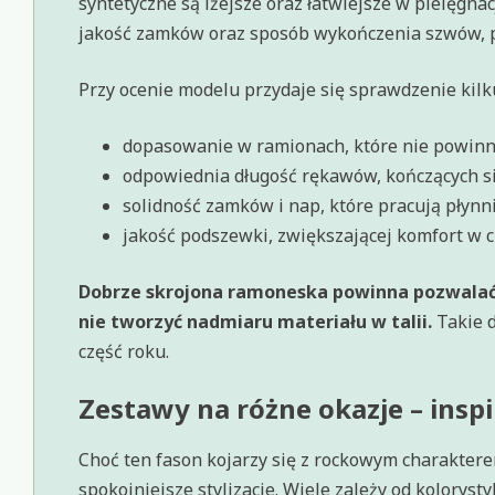
syntetyczne są lżejsze oraz łatwiejsze w pielęgn
jakość zamków oraz sposób wykończenia szwów, po
Przy ocenie modelu przydaje się sprawdzenie kil
dopasowanie w ramionach, które nie powinn
odpowiednia długość rękawów, kończących si
solidność zamków i nap, które pracują płynni
jakość podszewki, zwiększającej komfort w c
Dobrze skrojona ramoneska powinna pozwalać 
nie tworzyć nadmiaru materiału w talii.
Takie d
część roku.
Zestawy na różne okazje – inspi
Choć ten fason kojarzy się z rockowym charakte
spokojniejsze stylizacje. Wiele zależy od kolorys