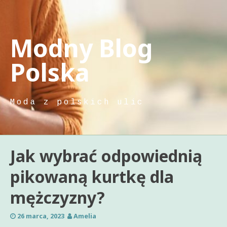
Skip
to
content
Modny Blog
Polska
Moda z polskich ulic
Jak wybrać odpowiednią
pikowaną kurtkę dla
mężczyzny?
26 marca, 2023
Amelia