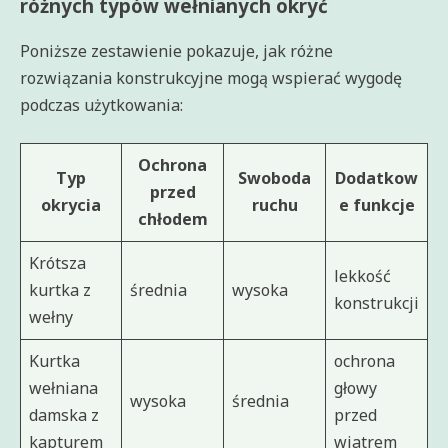
różnych typów wełnianych okryć
Poniższe zestawienie pokazuje, jak różne
rozwiązania konstrukcyjne mogą wspierać wygodę
podczas użytkowania:
Ochrona
Typ
Swoboda
Dodatkow
przed
okrycia
ruchu
e funkcje
chłodem
Krótsza
lekkość
kurtka z
średnia
wysoka
konstrukcji
wełny
Kurtka
ochrona
wełniana
głowy
wysoka
średnia
damska z
przed
kapturem
wiatrem