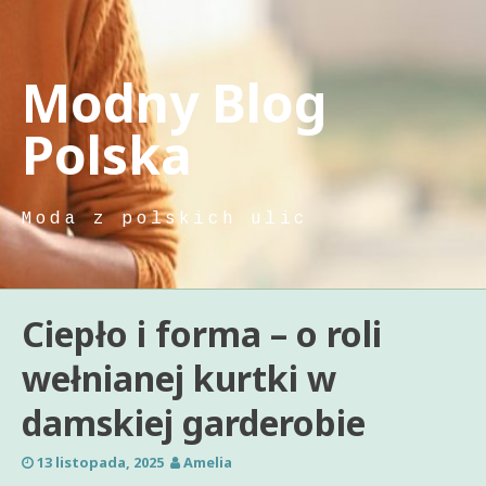
Skip
to
content
Modny Blog
Polska
Moda z polskich ulic
Ciepło i forma – o roli
wełnianej kurtki w
damskiej garderobie
13 listopada, 2025
Amelia