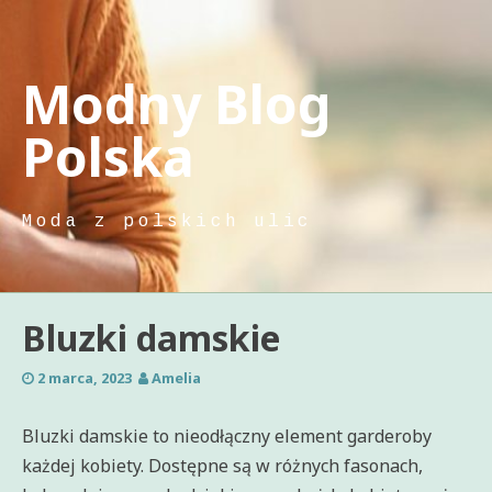
Skip
to
content
Modny Blog
Polska
Moda z polskich ulic
Bluzki damskie
2 marca, 2023
Amelia
Bluzki damskie to nieodłączny element garderoby
każdej kobiety. Dostępne są w różnych fasonach,