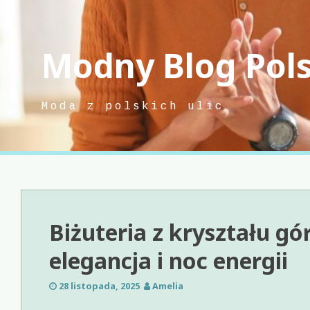
Skip
to
content
Modny Blog Pol
Moda z polskich ulic
Biżuteria z kryształu gó
elegancja i noc energii
28 listopada, 2025
Amelia