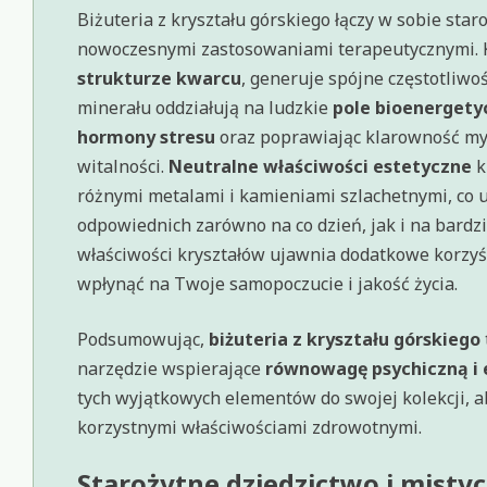
Biżuteria z kryształu górskiego łączy w sobie sta
nowoczesnymi zastosowaniami terapeutycznymi. Kr
strukturze kwarcu
, generuje spójne częstotliwo
minerału oddziałują na ludzkie
pole bioenergety
hormony stresu
oraz poprawiając klarowność myś
witalności.
Neutralne właściwości estetyczne
k
różnymi metalami i kamieniami szlachetnymi, co
odpowiednich zarówno na co dzień, jak i na bardz
właściwości kryształów ujawnia dodatkowe korzyś
wpłynąć na Twoje samopoczucie i jakość życia.
Podsumowując,
biżuteria z kryształu górskiego
narzędzie wspierające
równowagę psychiczną i
tych wyjątkowych elementów do swojej kolekcji, ab
korzystnymi właściwościami zdrowotnymi.
Starożytne dziedzictwo i mistyc