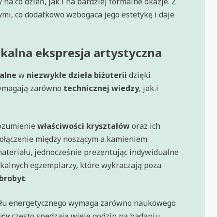
na co dzień, jak i na bardziej formalne okazje. Z
ymi, co dodatkowo wzbogaca jego estetykę i daje
ikalna ekspresja artystyczna
kalne
w
niezwykłe dzieła biżuterii
dzięki
wymagają zarówno
technicznej wiedzy
, jak i
rozumienie
właściwości kryształów
oraz ich
połączenie między noszącym a kamieniem.
materiału, jednocześnie prezentując indywidualne
ikalnych egzemplarzy, które wykraczają poza
brobyt
.
cjału energetycznego wymaga zarówno naukowego
icy
często spędzają wiele godzin na badaniu